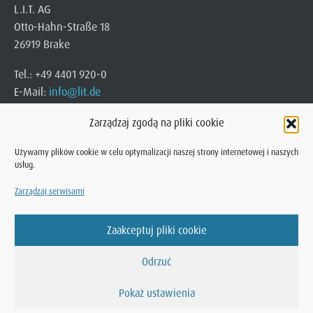
L.I.T. AG
Otto-Hahn-Straße 18
26919 Brake
Tel.: +49 4401 920-0
E-Mail:
info@lit.de
Zarządzaj zgodą na pliki cookie
Używamy plików cookie w celu optymalizacji naszej strony internetowej i naszych
usług.
Zarządzaj serwisami
Zaakceptuj pliki cookie
© 2025 L.I.T. AG
Otto-Hahn-Straße 18 · 26919 Brake
Odrzuć
Polityka prywatności
|
Nota prawna
Pokaż ustawienia
Regulacja dot. Równości płci
|
Zarządzaj zgodą