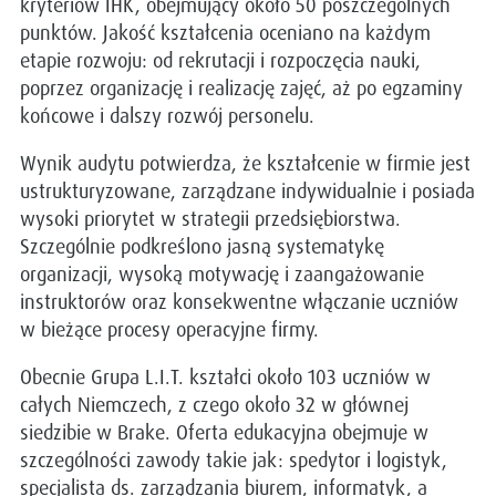
kryteriów IHK, obejmujący około 50 poszczególnych
punktów. Jakość kształcenia oceniano na każdym
etapie rozwoju: od rekrutacji i rozpoczęcia nauki,
poprzez organizację i realizację zajęć, aż po egzaminy
końcowe i dalszy rozwój personelu.
Wynik audytu potwierdza, że kształcenie w firmie jest
ustrukturyzowane, zarządzane indywidualnie i posiada
wysoki priorytet w strategii przedsiębiorstwa.
Szczególnie podkreślono jasną systematykę
organizacji, wysoką motywację i zaangażowanie
instruktorów oraz konsekwentne włączanie uczniów
w bieżące procesy operacyjne firmy.
Obecnie Grupa L.I.T. kształci około 103 uczniów w
całych Niemczech, z czego około 32 w głównej
siedzibie w Brake. Oferta edukacyjna obejmuje w
szczególności zawody takie jak: spedytor i logistyk,
specjalista ds. zarządzania biurem, informatyk, a