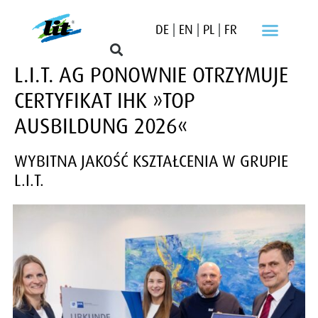
DE
|
EN
|
PL
|
FR
L.I.T. AG PONOWNIE OTRZYMUJE
CERTYFIKAT IHK »TOP
AUSBILDUNG 2026«
WYBITNA JAKOŚĆ KSZTAŁCENIA W GRUPIE
L.I.T.