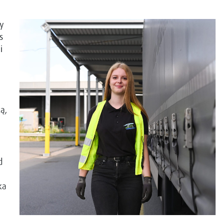
ny
s
i
ą,
d
ka