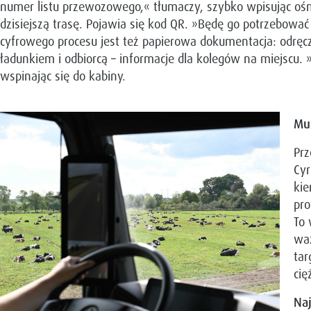
numer listu przewozowego,« tłumaczy, szybko wpisując ośmi
dzisiejszą trasę. Pojawia się kod QR. »Będę go potrzebowa
cyfrowego procesu jest też papierowa dokumentacja: odręcz
ładunkiem i odbiorcą – informacje dla kolegów na miejsc
wspinając się do kabiny.
Mu
Prz
Cyr
kie
pro
To 
waż
tar
cię
Na