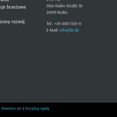
Otto-Hahn-Straße 18
cje branżowe
26919 Brake
żony rozwój
Tel.: +49 4401 920-0
E-Mail:
info@lit.de
. Równości płci
|
Zarządzaj zgodą