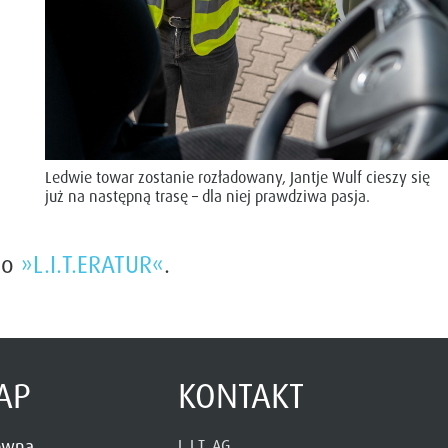
Ledwie towar zostanie rozładowany, Jantje Wulf cieszy się
już na następną trasę – dla niej prawdziwa pasja.
go
»L.I.T.ERATUR«
.
AP
KONTAKT
łówna
L.I.T. AG