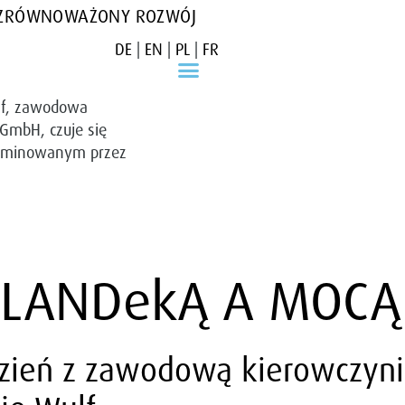
ZRÓWNOWAŻONY ROZWÓJ
DE
|
EN
|
PL
|
FR
ulf, zawodowa
 GmbH, czuje się
dominowanym przez
PLANDekĄ A MOCĄ
dzień z zawodową kierowczyn