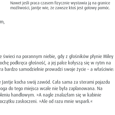
Nawet jeśli praca czasem fizycznie wystawia ją na granice
możliwości, Jantje wie, że zawsze ktoś jest gotowy pomóc.
em,
e świeci na porannym niebie, gdy z głośników płynie Miley
rochę podkręca głośność, a jej palce kołyszą się w rytm na
tóra bardzo samodzielnie prowadzi swoje życie – a właściwie:
e Jantje kocha swój zawód. Cała sama za sterami pojazdu
oga do tego miejsca wcale nie była zaplanowana. Na
oleniu handlowym. »A nagle znalazłam się w kabinie
 początku zaskoczeni. »Ale od razu mnie wsparli.«