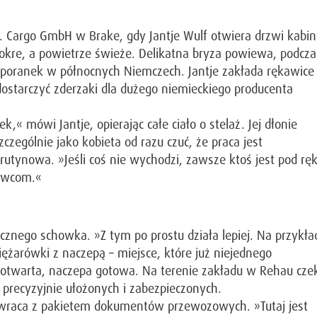
.T. Cargo GmbH w Brake, gdy Jantje Wulf otwiera drzwi kabi
okre, a powietrze świeże. Delikatna bryza powiewa, podcza
i poranek w północnych Niemczech. Jantje zakłada rękawice 
dostarczyć zderzaki dla dużego niemieckiego producenta
« mówi Jantje, opierając całe ciało o stelaż. Jej dłonie
zczególnie jako kobieta od razu czuć, że praca jest
utynowa. »Jeśli coś nie wychodzi, zawsze ktoś jest pod ręk
rowcom.«
cznego schowka. »Z tym po prostu działa lepiej. Na przykła
ężarówki z naczepą – miejsce, które już niejednego
 otwarta, naczepa gotowa. Na terenie zakładu w Rehau cze
precyzyjnie ułożonych i zabezpieczonych.
 wraca z pakietem dokumentów przewozowych. »Tutaj jest