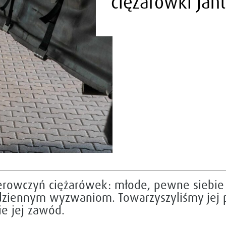
ciężarówki Jant
ierowczyń ciężarówek: młode, pewne siebie
dziennym wyzwaniom. Towarzyszyliśmy jej p
ie jej zawód.