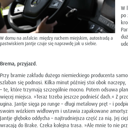
W l
po 
kro
Par
duż
W domu na asfalcie: między ruchem miejskim, autostradą a
ude
pastwiskiem Jantje czuje się naprawdę jak u siebie.
Brema, przyjazd.
Przy bramie zakładu dużego niemieckiego producenta samoch
szlaban się podnosi. Kilka minut później stoi obok naczepy
– te, które trzymają szczególnie mocno. Potem odsuwa pla
więcej miejsca. »Teraz trzeba jeszcze podnieść dach.« Z przo
ugina. Jantje sięga po runge – długi metalowy pręt – i po
swoim wózkiem widłowym i ustawia zapakowane amortyzato
Jantje głęboko oddycha – najtrudniejsza część za nią. Jej c
wracają do Brake. Czeka kolejna trasa. »Ale mnie to nie 