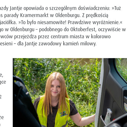
azdy Jantje opowiada o szczególnym doświadczeniu: »Tuż
s parady Kramermarkt w Oldenburgu. Z prędkością
yjaciółka. »To było niesamowite! Prawdziwe wyróżnienie.«
go w Oldenburgu – podobnego do Oktoberfest, oczywiście w
ystawców przejeżdża przez centrum miasta w kolorowo
jesieni – dla Jantje zawodowy kamień milowy.
e,
ące
ę
że
a