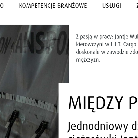
WO
KOMPETENCJE BRANŻOWE
USŁUGI
Z pasją w pracy: Jantje W
kierowczyni w L.I.T. Cargo
doskonale w zawodzie z
mężczyzn.
MIĘDZY 
Jedno­dniowy 