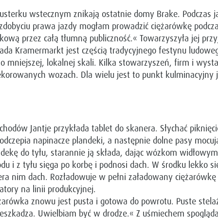
usterku wstecznym znikają ostatnie domy Brake. Podczas j
zdobyciu prawa jazdy mogłam prowadzić ciężarówkę podcza
kową przez całą tłumną publiczność.« Towarzyszyła jej prz
ada Kramermarkt jest częścią tradycyjnego festynu ludowe
o mniejszej, lokalnej skali. Kilka stowarzyszeń, firm i w
korowanych wozach. Dla wielu jest to punkt kulminacyjny 
odów Jantje przykłada tablet do skanera. Słychać piknięci
, odczepia napinacze plandeki, a następnie dolne pasy mocuj
ndekę do tyłu, starannie ją składa, dając wózkom widłowym
du i z tyłu sięga po korbę i podnosi dach. W środku lekko si
dpiera nim dach. Rozładowuje w pełni załadowany ciężarówkę
ry na linii produkcyjnej.
iężarówka znowu jest pusta i gotowa do powrotu. Puste stela
przeszkadza. Uwielbiam być w drodze.« Z uśmiechem spogląd