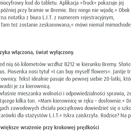
ocyfrowy kod do tabletu. Aplikacja »Truck« pokazuje jej
ć później przy bramie w Bremie. Bez niego nie wjadę.« Obok
na notatka z biura L.I.T. z numerem rejestracyjnym,
u. »Tam też zostanie zeskanowana,« mówi niemal mimochod
zyka włączona, świat wyłączony.
ed nią 66 kilometrów wzdłuż B212 w kierunku Bremy. Słońc
us. Piosenka nosi tytuł »I can buy myself flowers«. Jantje t
rownicy. Tekst idealnie pasuje do pewnej siebie 20-latki, k
wadzi je za kierownicą.
właśnie mieszanka wolności i odpowiedzialności sprawia, ż
ącego kilka ton. »Mam kierownicę w ręku – dosłownie.« Dr
gach zawodowych chciała początkowo dowiedzieć się o szk
żarówki dla stażystów L.I.T.« Iskra zaiskrzyła. Rodzice? Na
jwiększe wrażenie przy krokowej prędkości