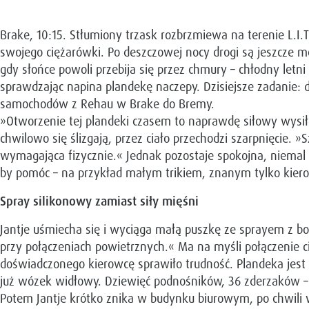
Brake, 10:15. Stłumiony trzask rozbrzmiewa na terenie L.I
swojego ciężarówki. Po deszczowej nocy drogi są jeszcze m
gdy słońce powoli przebija się przez chmury – chłodny letn
sprawdzając napina plandekę naczepy. Dzisiejsze zadanie: 
samochodów z Rehau w Brake do Bremy.
»Otworzenie tej plandeki czasem to naprawdę siłowy wysiłek,
chwilowo się ślizgają, przez ciało przechodzi szarpnięcie. »S
wymagająca fizycznie.« Jednak pozostaje spokojna, niemal r
by pomóc – na przykład małym trikiem, znanym tylko kie
Spray silikonowy zamiast siły mięśni
Jantje uśmiecha się i wyciąga małą puszkę ze sprayem z bo
przy połączeniach powietrznych.« Ma na myśli połączenie ci
doświadczonego kierowcę sprawiło trudność. Plandeka jest
już wózek widłowy. Dziewięć podnośników, 36 zderzaków – 
Potem Jantje krótko znika w budynku biurowym, po chwili