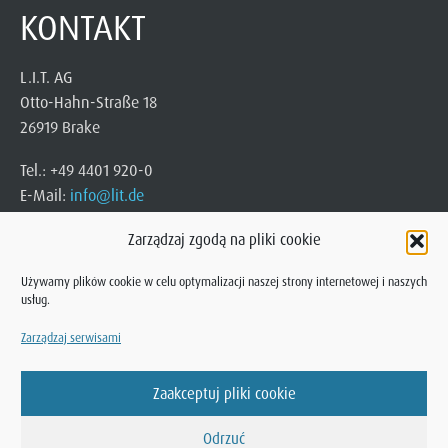
KONTAKT
L.I.T. AG
Otto-Hahn-Straße 18
26919 Brake
Tel.: +49 4401 920-0
E-Mail:
info@lit.de
Zarządzaj zgodą na pliki cookie
Używamy plików cookie w celu optymalizacji naszej strony internetowej i naszych
usług.
Zarządzaj serwisami
Zaakceptuj pliki cookie
© 2025 L.I.T. AG
Otto-Hahn-Straße 18 · 26919 Brake
Odrzuć