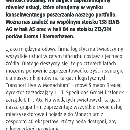
wartości dodanej. Na targach zaprezentujemy
również usługi, które oferujemy w wyniku
konsekwentnego poszerzania naszego portfolio.
Można nas znaleźć na wspólnym stoisku 138 ELVIS
AG w hali A5 oraz w hali B4 na stoisku 213/314
portów Brema i Bremerhaven.
„Jako międzynarodowa firma logistyczna świadczymy
wszystkie usługi w całym łańcuchu dostaw z jednego
źródła. Dlatego cieszymy się, że po czterech latach
możemy ponownie zaprezentować korzyści i synergie
dla naszych klientów na targach logistycznych
Transport Live w Monachium” – mówi Simeon Breuer,
dyrektor zarządzający L.I.T. Speditions GmbH i członek
zarządu L.I.T. AG. Na wiodących światowych targach
nasza grupa firm zaprezentuje wszystkie swoje usługi
międzysektorowe i pojedzie do Monachium z
zespołem 40 ekspertów, którzy będą dostępni, aby
odpowiedzieć na pytania.