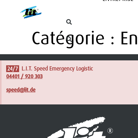
Catégorie :
E
L.I.T. Speed Emergency Logistic
24/7
04401 / 920 303
speed@lit.de