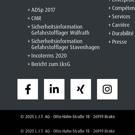
Compétenc
ADSp 2017
Services
CMR
Carrière
Sicherheitsinformation
Gefahrstofflager Wülfrath
Durabilité
Sicherheitsinformation
Presse
Gefahrstofflager Stavenhagen
Incoterms 2020
Bericht zum LksG
© 2025 L.I.T. AG · Otto-Hahn-Straße 18 · 26919 Brake
ées
|
Mentions légales
|
Règles de genre
|
Gérer le consentement
|
Formulaire
© 2025 L.I.T. AG · Otto-Hahn-Straße 18 · 26919 Brake