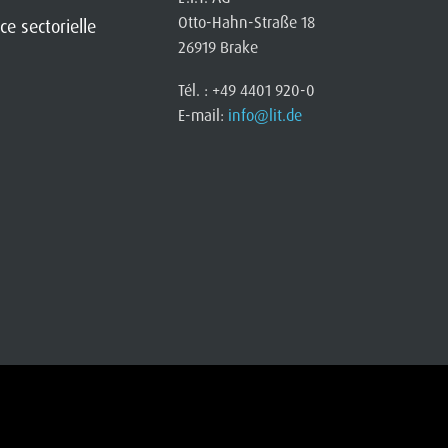
Otto-Hahn-Straße 18
e sectorielle
26919 Brake
Tél. : +49 4401 920-0
E-mail:
info@lit.de
 de réclamation
|
CGV