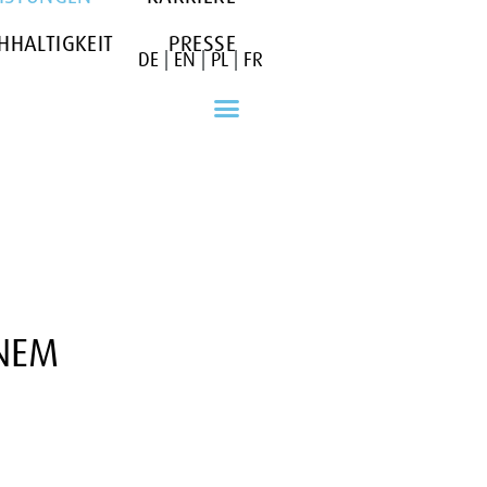
HHALTIGKEIT
PRESSE
DE
|
EN
|
PL
|
FR
INEM