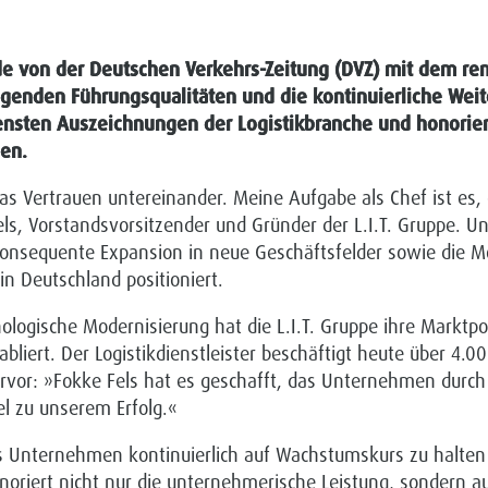
urde von der Deutschen Verkehrs-Zeitung (DVZ) mit dem 
genden Führungsqualitäten und die kontinuierliche Weite
hensten Auszeichnungen der Logistikbranche und honorier
en.
s Vertrauen untereinander. Meine Aufgabe als Chef ist es,
els, Vorstandsvorsitzender und Gründer der L.I.T. Gruppe. U
e konsequente Expansion in neue Geschäftsfelder sowie die 
n Deutschland positioniert.
ologische Modernisierung hat die L.I.T. Gruppe ihre Marktpo
tabliert. Der Logistikdienstleister beschäftigt heute über 4
ervor: »Fokke Fels hat es geschafft, das Unternehmen durch
sel zu unserem Erfolg.«
as Unternehmen kontinuierlich auf Wachstumskurs zu halten 
honoriert nicht nur die unternehmerische Leistung, sonder