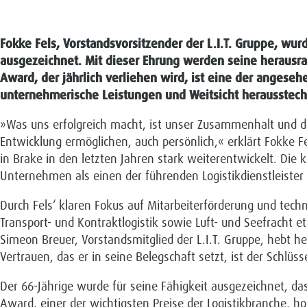
Fokke Fels, Vorstandsvorsitzender der L.I.T. Gruppe, w
ausgezeichnet. Mit dieser Ehrung werden seine herausra
Award, der jährlich verliehen wird, ist eine der angese
unternehmerische Leistungen und Weitsicht herausstech
»Was uns erfolgreich macht, ist unser Zusammenhalt und da
Entwicklung ermöglichen, auch persönlich,« erklärt Fokke F
in Brake in den letzten Jahren stark weiterentwickelt. Di
Unternehmen als einen der führenden Logistikdienstleister i
Durch Fels‘ klaren Fokus auf Mitarbeiterförderung und techn
Transport- und Kontraktlogistik sowie Luft- und Seefracht e
Simeon Breuer, Vorstandsmitglied der L.I.T. Gruppe, hebt h
Vertrauen, das er in seine Belegschaft setzt, ist der Schlüs
Der 66-Jährige wurde für seine Fähigkeit ausgezeichnet, d
Award, einer der wichtigsten Preise der Logistikbranche, 