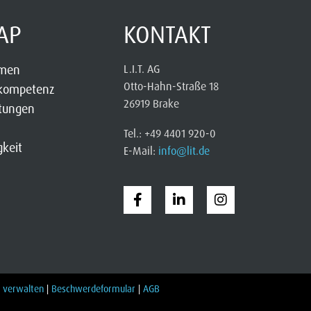
AP
KONTAKT
hmen
L.I.T. AG
Otto-Hahn-Straße 18
kompetenz
26919 Brake
stungen
Tel.: +49 4401 920-0
gkeit
E-Mail:
info@lit.de
 verwalten
|
Beschwerdeformular
|
AGB