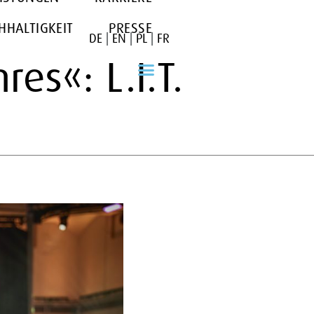
HHALTIGKEIT
PRESSE
DE
|
EN
|
PL
|
FR
es«: L.I.T.